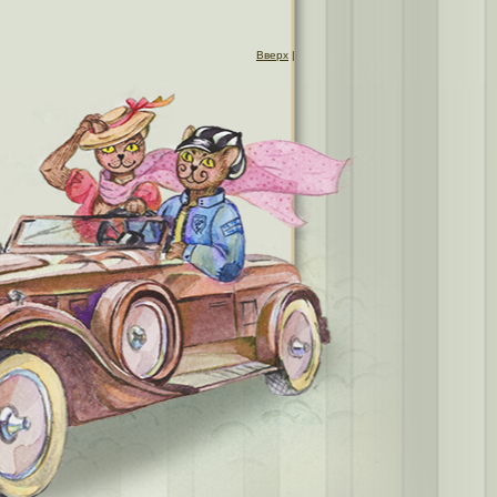
Вверх
|