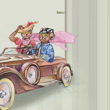
Вверх
|