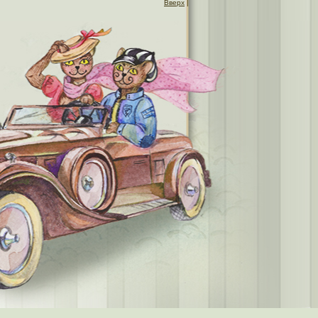
Вверх
|