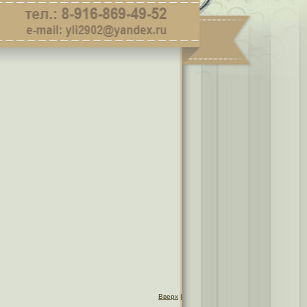
Вверх
|