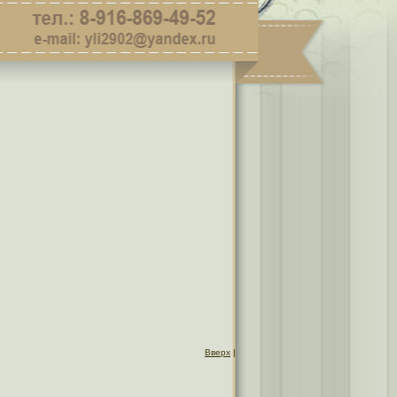
Вверх
|