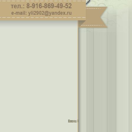
Вверх
|