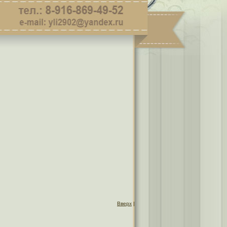
Вверх
|