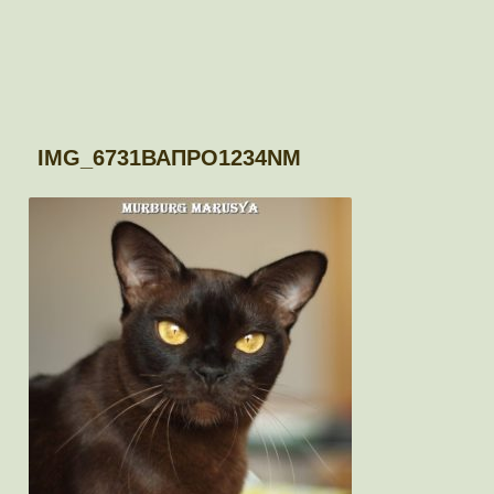
IMG_6731ВАПРО1234NM