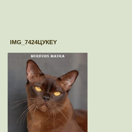
IMG_7424ЦУКЕY