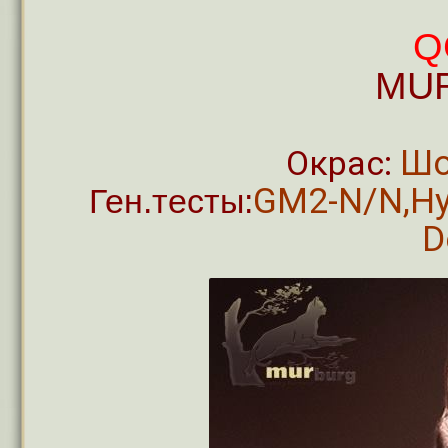
Q
MUR
Шо
Окрас:
GM2-N/N,Hy
Ген.тесты:
D