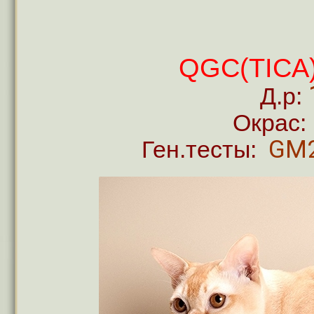
QGC(TICA
Д.р:
Окрас:
GM2
Ген.тесты: