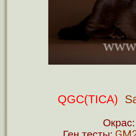
QGC(TICA)
Sac
Окрас:
GM2
Ген.тесты: