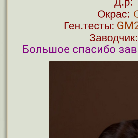
Д.р:
Окрас:
GM2
Ген.тесты:
Заводчик
Большое спасибо зав