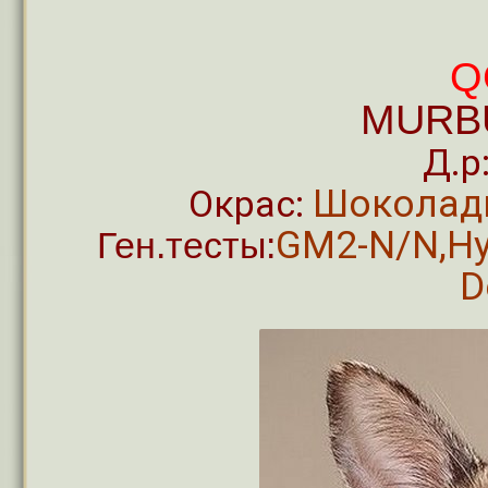
Q
MURBU
Д.р
Шоколад
Окрас:
GM2-N/N,Hy
Ген.тесты:
D