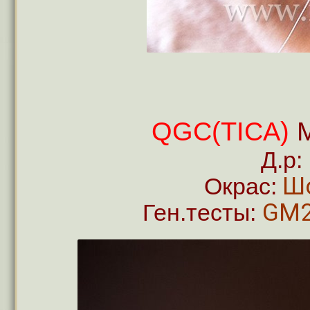
QGC(TICA)
M
Д.р:
Ш
Окрас:
GM2
Ген.тесты: